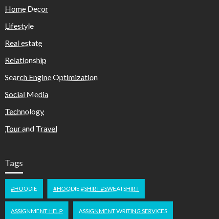
Home Decor
Lifestyle
Real estate
Relationship
Search Engine Optimization
Social Media
Technology
Tour and Travel
Tags
#HOODIE
#HOODIE #SHIRT #SWEATSHIRT
ASSIGNMENT HELP
ASSIGNMENT WRITING SERVICES