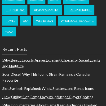
TECHNOLOGY
TOPUSAPACKAGING
TRANSPORTATION
TRAVEL
USA
WEB DESIGN
WHOLESALEPACKAGING
YOGA
Recent Posts
Why Beirut Escorts Are an Excellent Choice for Social Events
and Nightlife
Sour Diesel: Why This Iconic Strain Remains a Canadian
Favourite
Slot Symbols Explained: Wilds, Scatters, and Bonus Icons
How Online Slot Game Layouts Influence Player Choices
Why Documentaries About Fame Keep Audiences Hooked