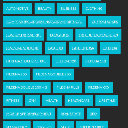
AUTOMOTIVE
BEAUTY
BUSINESS
CLOTHING
COMPRAR SEGUIDORES INSTAGRAM PORTUGAL
CUSTOM BOXES
CUSTOM PACKAGING
EDUCATION
ERECTILE DYSFUNCTION
ESSENTIALS HOODIE
FASHION
FASHION USA
FILDENA
FILDENA 100 PURPLE PILL
FILDENA 120
FILDENA 150
FILDENA 200
FILDENA DOUBLE 200
FILDENA DOUBLE 200 MG
FILDENA PILLS
FILDENA XXX
FITNESS
GYM
HEALTH
HEALTHCARE
LIFESTYLE
MOBILE APP DEVELOPMENT
REAL ESTATE
SEO
SEO AGENCY
SERVICES
STYLE
SUPER P FORCE