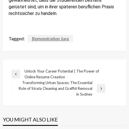
gewährleistet, dass die Studierenden bestens
gerüstet sind, um in ihrer späteren beruflichen Praxis
rechtssicher zu handeln.
Tagged:
Remonstration Jura
Post
Unlock Your Career Potential | The Power of
Previous
Online Resume Creation
navigation
Post
Transforming Urban Spaces: The Essential
Role of Strata Cleaning and Graffiti Removal
Next
in Sydney
Post
YOU MIGHT ALSO LIKE