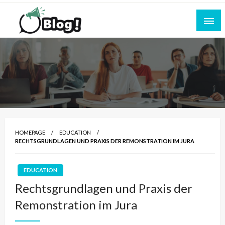
Skip
to
content
Empowering Every Blogger, Every Story
All for Bloggers: Your Ultimate Platform for
Blogging Excellence
HOMEPAGE
EDUCATION
RECHTSGRUNDLAGEN UND PRAXIS DER REMONSTRATION IM JURA
EDUCATION
Rechtsgrundlagen und Praxis der
Remonstration im Jura