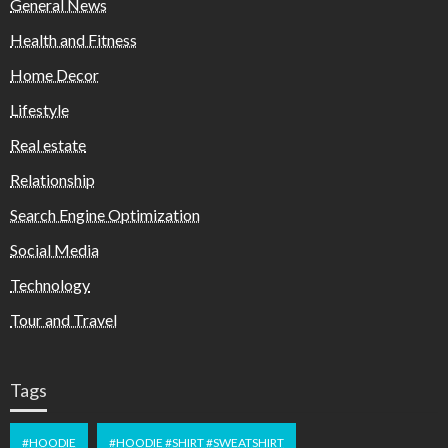
General News
Health and Fitness
Home Decor
Lifestyle
Real estate
Relationship
Search Engine Optimization
Social Media
Technology
Tour and Travel
Tags
#HOODIE
#HOODIE #SHIRT #SWEATSHIRT