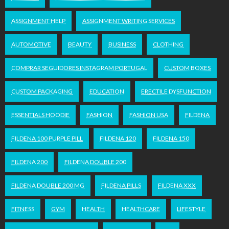
ASSIGNMENT HELP
ASSIGNMENT WRITING SERVICES
AUTOMOTIVE
BEAUTY
BUSINESS
CLOTHING
COMPRAR SEGUIDORES INSTAGRAM PORTUGAL
CUSTOM BOXES
CUSTOM PACKAGING
EDUCATION
ERECTILE DYSFUNCTION
ESSENTIALS HOODIE
FASHION
FASHION USA
FILDENA
FILDENA 100 PURPLE PILL
FILDENA 120
FILDENA 150
FILDENA 200
FILDENA DOUBLE 200
FILDENA DOUBLE 200 MG
FILDENA PILLS
FILDENA XXX
FITNESS
GYM
HEALTH
HEALTHCARE
LIFESTYLE